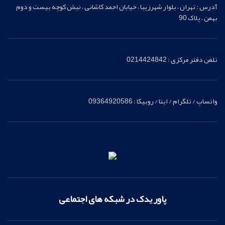
آدرس : تهران ، بلوار شهرزیبا ، خیابان احمد کاشانی ، نبش کوچه بیست و دوم
بهمن ، پلاک 90
تلفن دفتر مرکزی : 0214424842
واتساپ / تلگرام / ایتا / روبیکا : 09364920586
پاور یدک در شبکه های اجتماعی