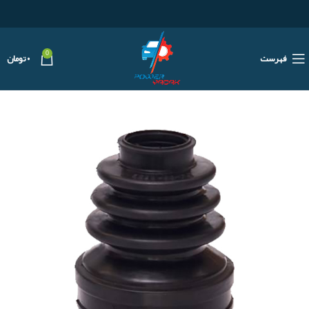
0
فهرست
۰
تومان