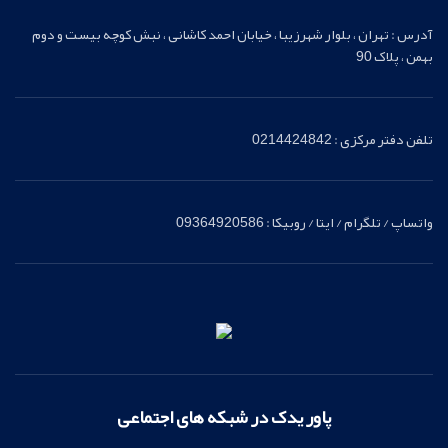
آدرس : تهران ، بلوار شهرزیبا ، خیابان احمد کاشانی ، نبش کوچه بیست و دوم
بهمن ، پلاک 90
تلفن دفتر مرکزی : 0214424842
واتساپ / تلگرام / ایتا / روبیکا : 09364920586
پاور یدک در شبکه های اجتماعی