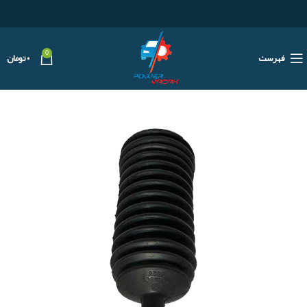
0
فهرست
۰
تومان