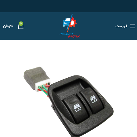
0
فهرست
۰
تومان