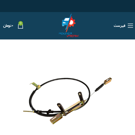
0
فهرست
۰
تومان