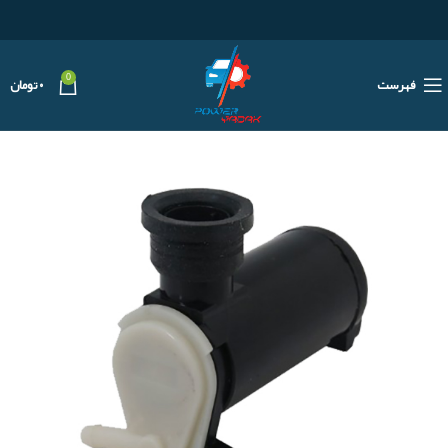
0
فهرست
۰
تومان