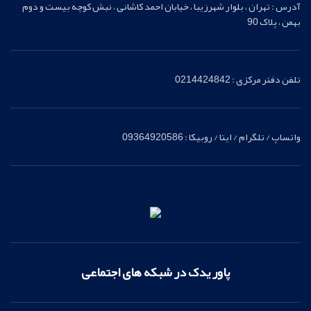
آدرس : تهران ، بلوار شهرزیبا ، خیابان احمد کاشانی ، نبش کوچه بیست و دوم
بهمن ، پلاک 90
تلفن دفتر مرکزی : 0214424842
واتساپ / تلگرام / ایتا / روبیکا : 09364920586
پاور یدک در شبکه های اجتماعی