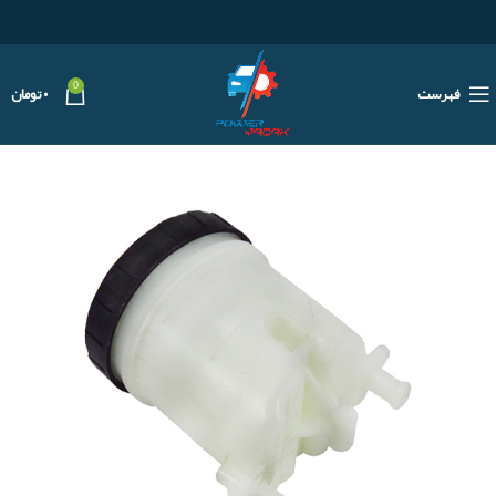
0
فهرست
۰
تومان