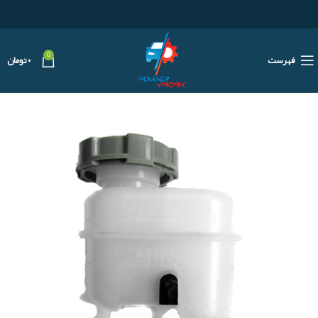
0
فهرست
۰
تومان