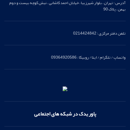
آدرس : تهران ، بلوار شهرزیبا ، خیابان احمد کاشانی ، نبش کوچه بیست و دوم
بهمن ، پلاک 90
تلفن دفتر مرکزی : 0214424842
واتساپ / تلگرام / ایتا / روبیکا : 09364920586
پاور یدک در شبکه های اجتماعی