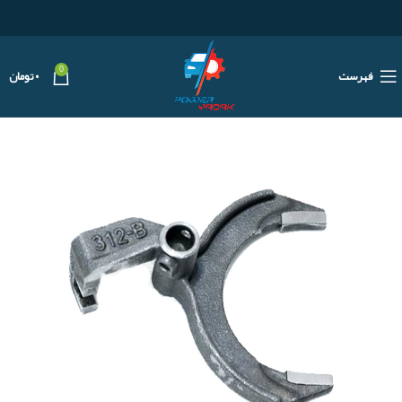
0
فهرست
۰
تومان