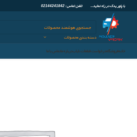
با پاور یدک در راه نماید... تلفن تماس :
02144241842
دسته بندی محصولات
خانه
فروشگاه
درخواست قطعات نایاب
درباره ما
تماس با ما