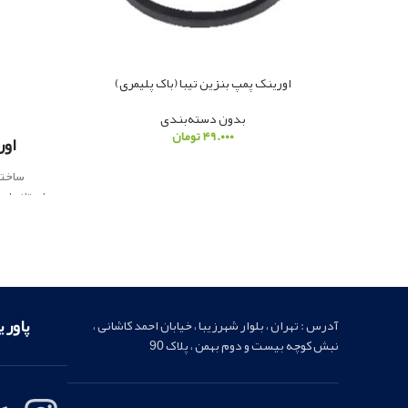
اورینک پمپ بنزین تیبا (باک پلیمری)
بدون دسته‌بندی
۴۹.۰۰۰
تومان
اورین
ساخته
ارسال فو
پاور 
آدرس : تهران ، بلوار شهرزیبا ، خیابان احمد کاشانی ،
نبش کوچه بیست و دوم بهمن ، پلاک 90