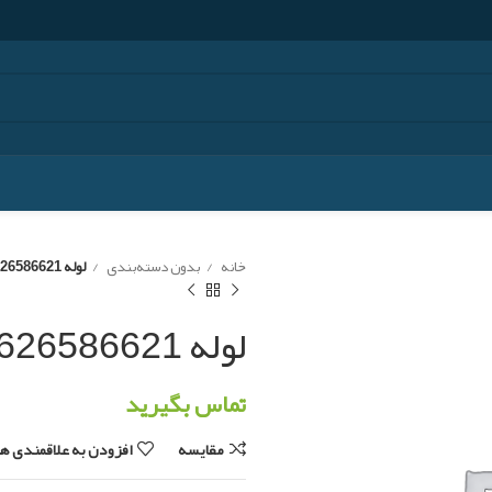
خانه
بدون دسته‌بندی
لوله 9626586621 (هوراند)
لوله 9626586621 (هوراند)
تماس بگیرید
مقایسه
افزودن به علاقمندی ها