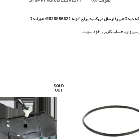
نظرات (0)
SHIPPING & DELIVERY
اهی را ارسال می کنید برای “لوله 9626586621 (هوراند)”
ررسی
وارد حساب کاربری خود
شوید.
SOLD
OUT