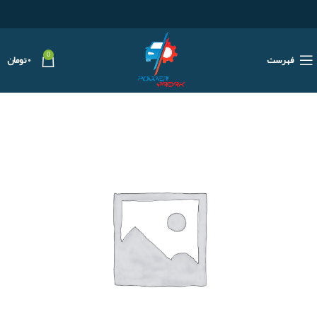
0
فهرست
۰
تومان