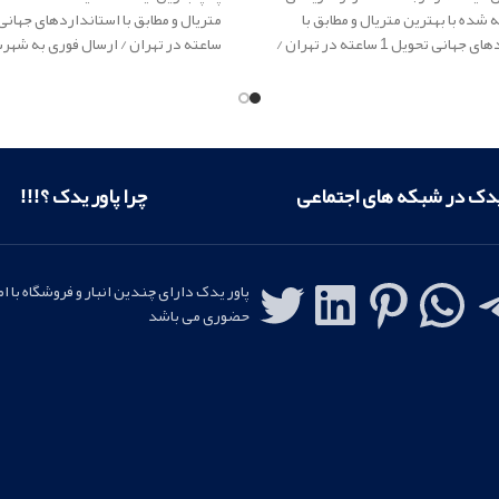
 شده با بهترین متریال و مطابق با
استانداردهای جهانی تحویل 1 ساعته در تهران /
ساعته در تهران / ارسال فوری به شهر
ری به شهرستان
پاور یدک
ار
ائه کننده
یدک
ار
ائه کننده لوازم یدکی ا
لوازم یدکی اصلی
یدک در شبکه های اجتماعی
چرا پاور یدک ؟!!!
پاور یدک دارای چندین انبار و فروشگاه با ا
حضوری می باشد