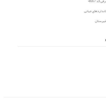
 کد 4667
تانداردهای جهانی