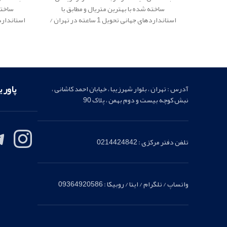
ساخته شده با بهترین متریال و مطابق با
ساخته
استانداردهای جهانی تحویل 1 ساعته در تهران /
ارسال فوری به شهرستان
پاور یدک
ار
ائه کننده
ارسال فو
لوازم یدکی اصلی
پاور 
آدرس : تهران ، بلوار شهرزیبا ، خیابان احمد کاشانی ،
نبش کوچه بیست و دوم بهمن ، پلاک 90
تلفن دفتر مرکزی : 0214424842
واتساپ / تلگرام / ایتا / روبیکا : 09364920586