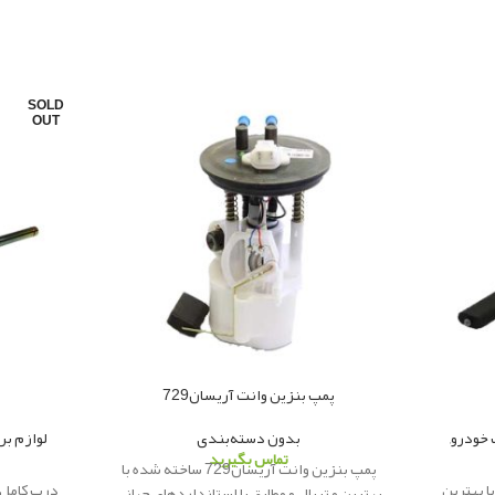
SOLD
OUT
پمپ بنزین وانت آریسان729
 خودرو
,
بدون دسته‌بندی
لوازم بر
تماس بگیرید
پمپ بنزین وانت آریسان729 ساخته شده با
ا بهترین
درب کامل پ
بهترین متریال و مطابق با استانداردهای جهانی