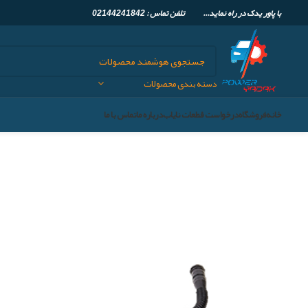
با پاور یدک در راه نماید... تلفن تماس :
02144241842
دسته بندی محصولات
خانه
فروشگاه
درخواست قطعات نایاب
درباره ما
تماس با ما