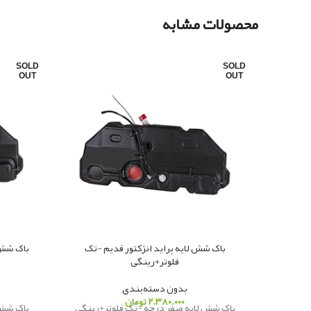
محصولات مشابه
SOLD
SOLD
OUT
OUT
باک شش لایه پراید انژکتور قدیم -تک
فلوتر+رینگی
بدون دسته‌بندی
۲.۳۸۰.۰۰۰
تومان
باک شش لایه صفر درجه -تک فلوتر+رینگی
باک شش 