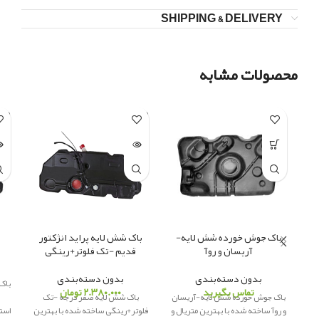
SHIPPING & DELIVERY
محصولات مشابه
LD
SOLD
UT
OUT
باک جوش خورده شش لایه-
باک شش لایه پراید انژکتور
آریسان و روآ
قدیم -تک فلوتر+رینگی
بدون دسته‌بندی
بدون دسته‌بندی
باک
تماس بگیرید
۲.۳۸۰.۰۰۰
تومان
باک جوش خورده شش لایه-آریسان
باک شش لایه صفر درجه -تک
و روآ ساخته شده با بهترین متریال و
فلوتر+رینگی ساخته شده با بهترین