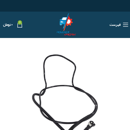
0
فهرست
۰
تومان