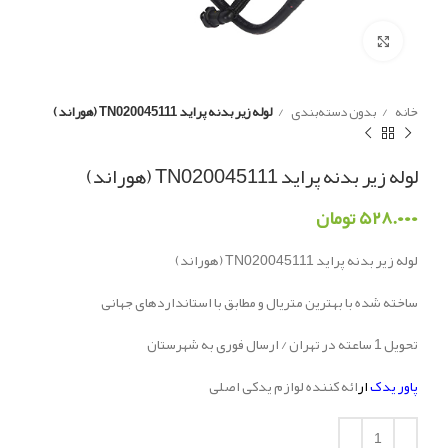
Click to enlarge
خانه
بدون دسته‌بندی
لوله زیر بدنه پراید TN020045111 (هوراند)
لوله زیر بدنه پراید TN020045111 (هوراند)
۵۲۸.۰۰۰
تومان
لوله زیر بدنه پراید TN020045111 (هوراند)
ساخته شده با بهترین متریال و مطابق با استانداردهای جهانی
تحویل 1 ساعته در تهران / ارسال فوری به شهرستان
پاور یدک
ار
ائه کننده لوازم یدکی اصلی