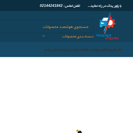
با پاور یدک در راه نماید... تلفن تماس :
02144241842
دسته بندی محصولات
خانه
فروشگاه
درخواست قطعات نایاب
درباره ما
تماس با ما