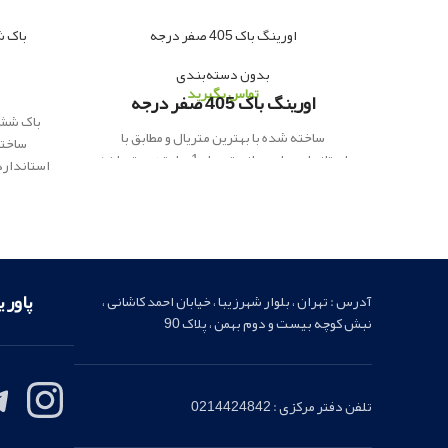
اورینگ باک 405 صفر درجه
باک ش
بدون دسته‌بندی
تماس بگیرید
اورینگ باک 405 صفر درجه
باک شش 
ساخته شده با بهترین متریال و مطابق با
ساخته
استانداردهای جهانی تحویل 1 ساعته در تهران /
ارسال فوری به شهرستان
پاور یدک
ار
ائه کننده
ارسال فو
لوازم یدکی اصلی
پاور 
آدرس : تهران ، بلوار شهرزیبا ، خیابان احمد کاشانی ،
نبش کوچه بیست و دوم بهمن ، پلاک 90
تلفن دفتر مرکزی : 0214424842