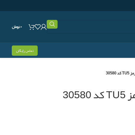
۰
تومان
تماس رایگان
 30580
305