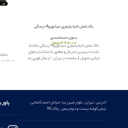
باک شش لایه پلیمری تیبایورو4+رینگی
بدون دسته‌بندی
۴.۴۸۰.۰۰۰
تومان
باک شش لایه پلیمری تیبایورو4+رینگی ساخته
شده با بهترین متریال و مطابق با استانداردهای
ساخته
جهانی تحویل 1 ساعته در تهران / ارسال فوری به
شهرستان
پاور یدک
ار
ائه کننده لوازم یدکی
ارسال فو
اصلی
پاور 
آدرس : تهران ، بلوار شهرزیبا ، خیابان احمد کاشانی ،
نبش کوچه بیست و دوم بهمن ، پلاک 90