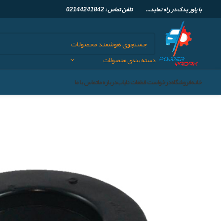
با پاور یدک در راه نماید... تلفن تماس :
02144241842
دسته بندی محصولات
خانه
فروشگاه
درخواست قطعات نایاب
درباره ما
تماس با ما