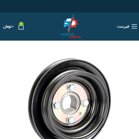
0
فهرست
۰
تومان