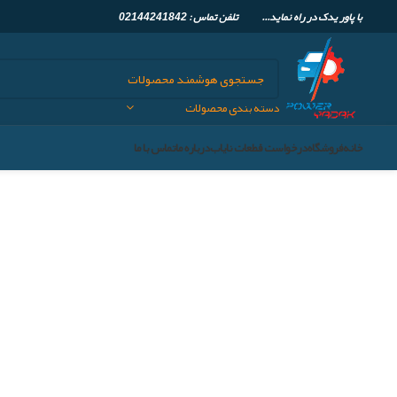
با پاور یدک در راه نماید... تلفن تماس :
02144241842
دسته بندی محصولات
خانه
فروشگاه
درخواست قطعات نایاب
درباره ما
تماس با ما