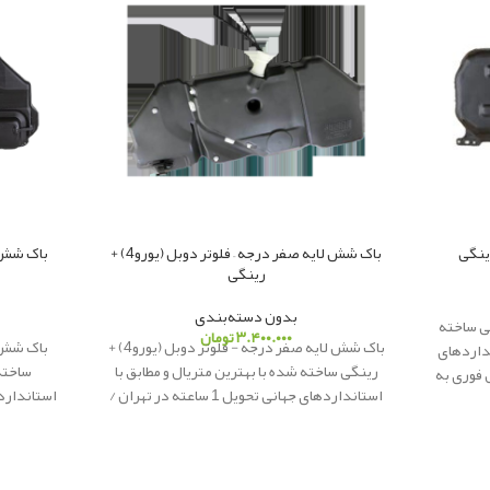
باک شش لایه صفر درجه – فلوتر دوبل (یورو4) +
رینگی
بدون دسته‌بندی
ری تیبایورو4+رینگی ساخته
۳.۴۰۰.۰۰۰
تومان
باک شش لایه صفر درجه - فلوتر دوبل (یورو4) +
باک شش 
نداردهای
رینگی ساخته شده با بهترین متریال و مطابق با
ساخته 
رسال فوری به
استانداردهای جهانی تحویل 1 ساعته در تهران /
م یدکی
ارسال فوری به شهرستان
پاور یدک
ار
ائه کننده
ارسال فو
لوازم یدکی اصلی