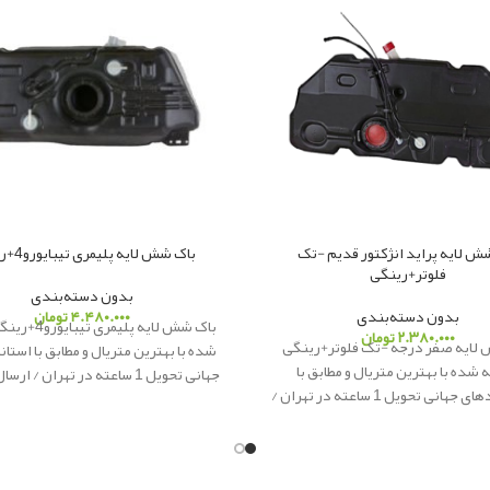
ش لایه پراید انژکتور قدیم -تک
باک شش لایه پلیمری تیبایورو4+رینگی
فلوتر+رینگی
بدون دسته‌بندی
بدون دسته‌بندی
۴.۴۸۰.۰۰۰
تومان
باک شش لایه پلیم
۲.۳۸۰.۰۰۰
تومان
لایه صفر درجه -تک فلوتر+رینگی
شده با بهترین متریال و مطابق با استا
 شده با بهترین متریال و مطابق با
جهانی تحویل 1 ساعته در تهران / ا
استانداردهای جهانی تحویل 1 ساعته در تهران /
شهرستان
پاور یدک
ار
ائه کننده لواز
ری به شهرستان
پاور یدک
ار
ائه کننده
اصلی
لوازم یدکی اصلی