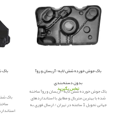
باک جوش خورده شش لایه-آریسان و روآ
باک ش
بدون دسته‌بندی
تماس بگیرید
باک جوش خورده شش لایه-آریسان و روآ ساخته
باک شش 
شده با بهترین متریال و مطابق با استانداردهای
ساخته
جهانی تحویل 1 ساعته در تهران / ارسال فوری به
شهرستان
پاور یدک
ار
ائه کننده لوازم یدکی
ارسال فو
اصلی