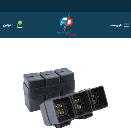
0
فهرست
۰
تومان