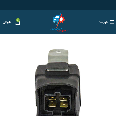
0
فهرست
۰
تومان