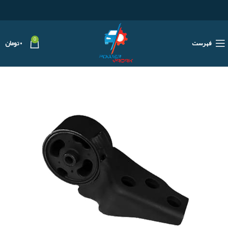
0
فهرست
۰
تومان