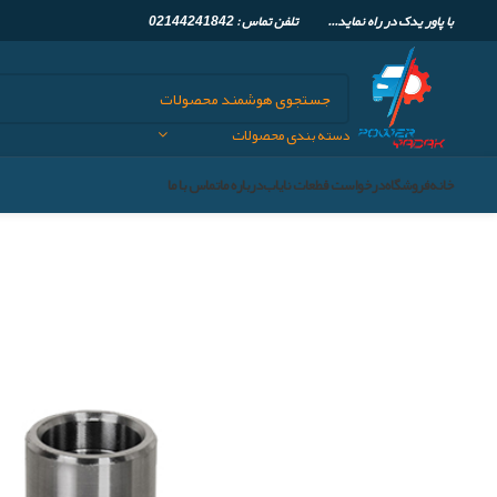
با پاور یدک در راه نماید... تلفن تماس :
02144241842
دسته بندی محصولات
خانه
فروشگاه
درخواست قطعات نایاب
درباره ما
تماس با ما