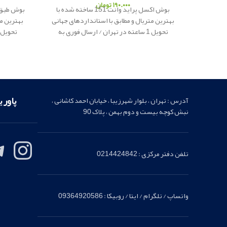
۱۹۰.۰۰۰
تومان
بوش اکسل پراید وانت 151 ساخته شده با
بهترین متریال و مطابق با استانداردهای جهانی
بهترین مت
تحویل 1 ساعته در تهران / ارسال فوری به
شهرستان
پاور یدک
ار
ائه کننده لوازم یدکی
شهرستا
اصلی
پاور 
آدرس : تهران ، بلوار شهرزیبا ، خیابان احمد کاشانی ،
نبش کوچه بیست و دوم بهمن ، پلاک 90
تلفن دفتر مرکزی : 0214424842
واتساپ / تلگرام / ایتا / روبیکا : 09364920586