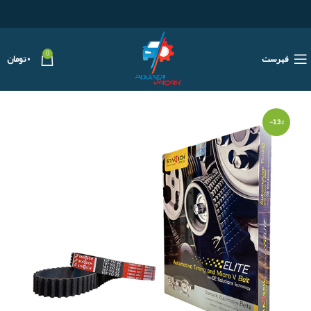
0
فهرست
۰
تومان
-13%