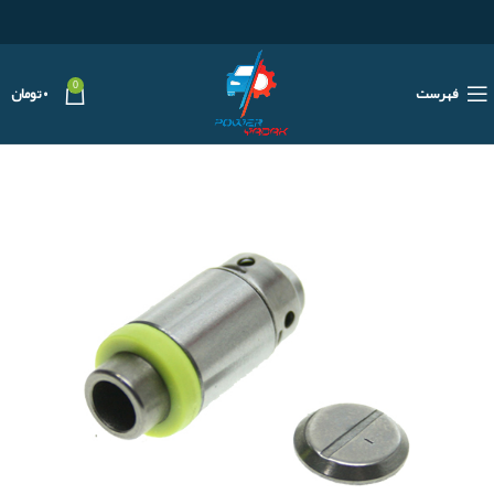
0
فهرست
۰
تومان