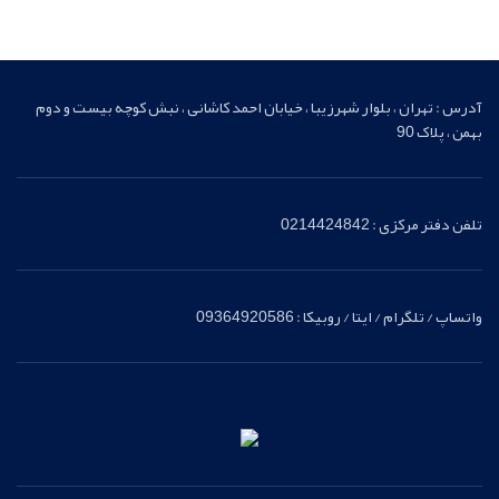
پ
شهرستان
پاور یدک
ار
ائه کننده لوازم
یدکی اصلی
آدرس : تهران ، بلوار شهرزیبا ، خیابان احمد کاشانی ، نبش کوچه بیست و دوم
بهمن ، پلاک 90
تلفن دفتر مرکزی : 0214424842
واتساپ / تلگرام / ایتا / روبیکا : 09364920586