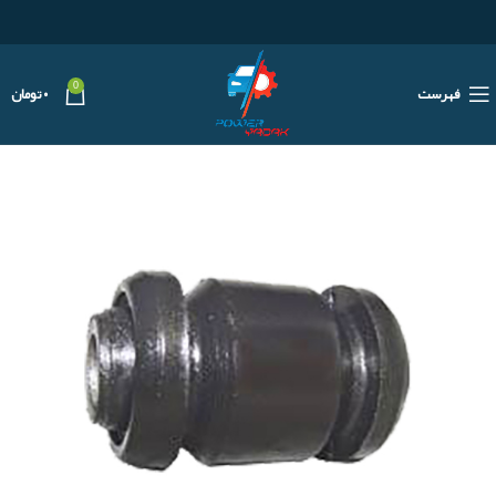
0
فهرست
۰
تومان