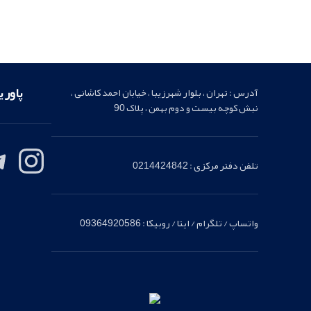
یدک
ار
ائه کننده لوازم یدکی اصلی
شهرستا
پاور 
آدرس : تهران ، بلوار شهرزیبا ، خیابان احمد کاشانی ،
نبش کوچه بیست و دوم بهمن ، پلاک 90
تلفن دفتر مرکزی : 0214424842
واتساپ / تلگرام / ایتا / روبیکا : 09364920586