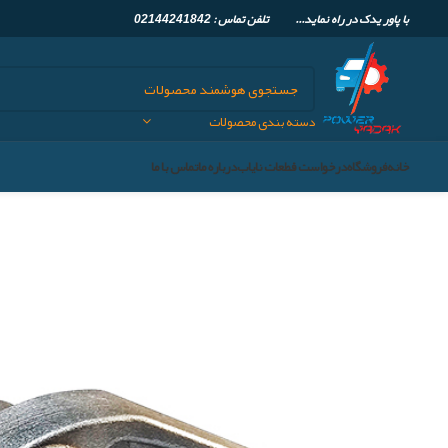
با پاور یدک در راه نماید... تلفن تماس :
02144241842
دسته بندی محصولات
خانه
فروشگاه
درخواست قطعات نایاب
درباره ما
تماس با ما