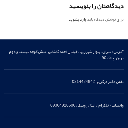
دیدگاهتان را بنویسید
برای نوشتن دیدگاه باید
وارد بشوید
.
آدرس : تهران ، بلوار شهرزیبا ، خیابان احمد کاشانی ، نبش کوچه بیست و دوم
بهمن ، پلاک 90
تلفن دفتر مرکزی : 0214424842
واتساپ / تلگرام / ایتا / روبیکا : 09364920586