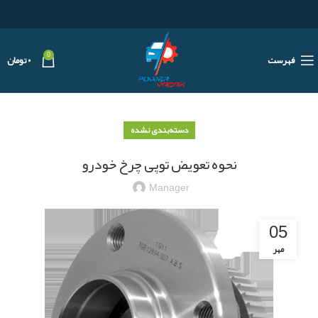
0
فهرست
۰
تومان
دسته‌بندی نشده
نحوه تعویض توپی چرخ خودرو
Manager
05
مهر