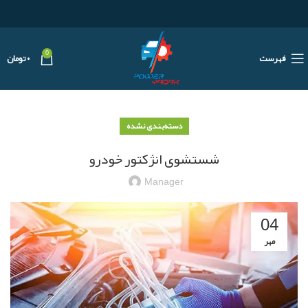
0
فهرست
۰
تومان
دسته‌بندی نشده
شستشوی انژکتور خودرو
Manager
04
مهر