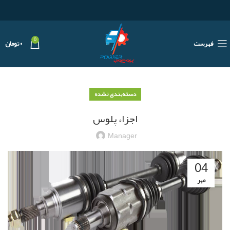
0
فهرست
۰
تومان
دسته‌بندی نشده
اجزاء پلوس
Manager
04
مهر