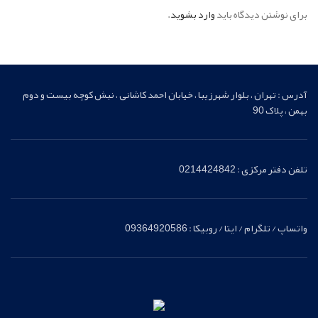
برای نوشتن دیدگاه باید
وارد بشوید
.
آدرس : تهران ، بلوار شهرزیبا ، خیابان احمد کاشانی ، نبش کوچه بیست و دوم
بهمن ، پلاک 90
تلفن دفتر مرکزی : 0214424842
واتساپ / تلگرام / ایتا / روبیکا : 09364920586