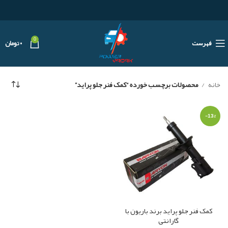
0
فهرست
۰
تومان
خانه
محصولات برچسب خورده “کمک فنر جلو پراید”
-13%
کمک فنر جلو پراید برند باریون با
گارانتی