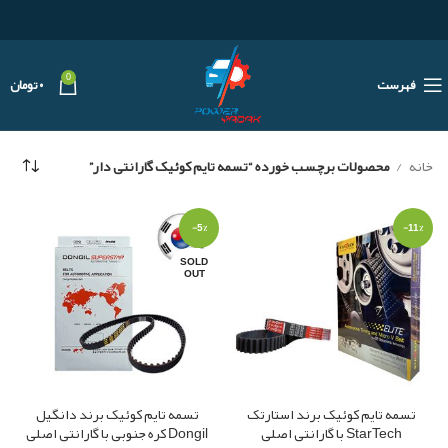
0
فهرست
۰
تومان
خانه
محصولات برچسب خورده “تسمه تایم کوئیک گارانتی دار”
-5%
-11%
SOLD
OUT
تسمه تایم کوئیک برند استارتک
تسمه تایم کوئیک برند دانگیل
StarTech با گارانتی اصلی
Dongil کره جنوبی با گارانتی اصلی