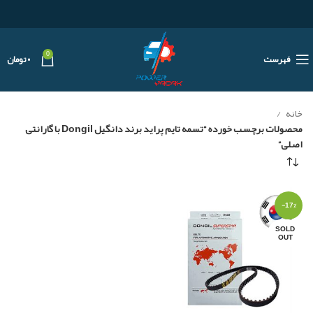
0
فهرست
۰
تومان
خانه
محصولات برچسب خورده “تسمه تایم پراید برند دانگیل Dongil با گارانتی
اصلی”
-17%
SOLD
OUT