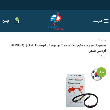
0
فهرست
۰
تومان
خانه
محصولات برچسب خورده “تسمه تایم ریو برند Dongil دانگیل (HNBR) با
گارانتی اصلی”
-35%