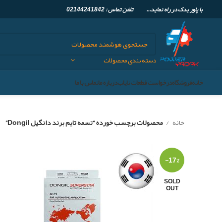
با پاور یدک در راه نماید... تلفن تماس :
02144241842
دسته بندی محصولات
خانه
فروشگاه
درخواست قطعات نایاب
درباره ما
تماس با ما
خانه
محصولات برچسب خورده “تسمه تایم برند دانگیل Dongil”
-17%
SOLD
OUT