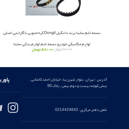
تسمه تایم ساینا برند دانگیل Dongil کره جنوبی با گارانتی اصلی
لوازم مکانیکی خودرو
,
تسمه تایم
,
لوازم یدکی ساینا
۵۸۰.۰۰۰
تومان
۶۶۰.۰۰۰
تومان
پاور 
آدرس : تهران ، بلوار شهرزیبا ، خیابان احمد کاشانی ،
نبش کوچه بیست و دوم بهمن ، پلاک 90
تلفن دفتر مرکزی : 0214424842