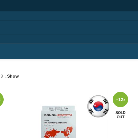
9
Show
%
-12%
SOLD
OUT