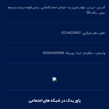
آدرس : تهران ، بلوار شهرزیبا ، خیابان احمد کاشانی ، نبش کوچه بیست و دوم
بهمن ، پلاک 90
تلفن دفتر مرکزی : 0214424842
واتساپ / تلگرام / ایتا / روبیکا : 09364920586
پاور یدک در شبکه های اجتماعی