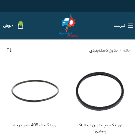
0
فهرست
۰
تومان
خانه
بدون دسته‌بندی
اورینک پمپ بنزین تیبا (باک
اورینگ باک 405 صفر درجه
پلیمری)